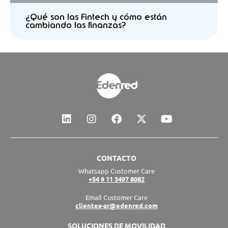
¿Qué son las Fintech y cómo están
cambiando las finanzas?
L
I
F
X
Y
i
n
a
-
o
n
s
c
t
u
k
t
e
w
t
e
a
b
i
u
CONTACTO
d
g
o
t
b
Whatsapp Customer Care
i
r
o
t
e
+54 9 11 3497 8082
n
a
k
e
m
r
Email Customer Care
clientes-ar@edenred.com
SOLUCIONES DE MOVILIDAD