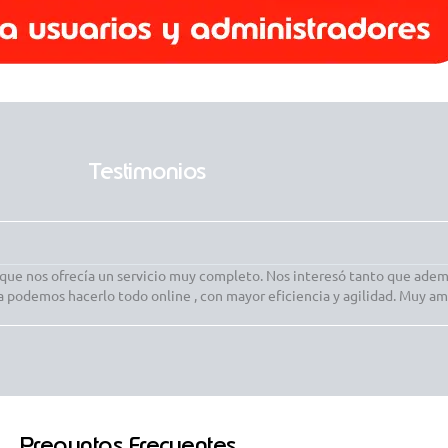
Testimonios
e nos ofrecía un servicio muy completo. Nos interesó tanto que ademá
a podemos hacerlo todo online , con mayor eficiencia y agilidad. Muy am
Preguntas Frecuentes