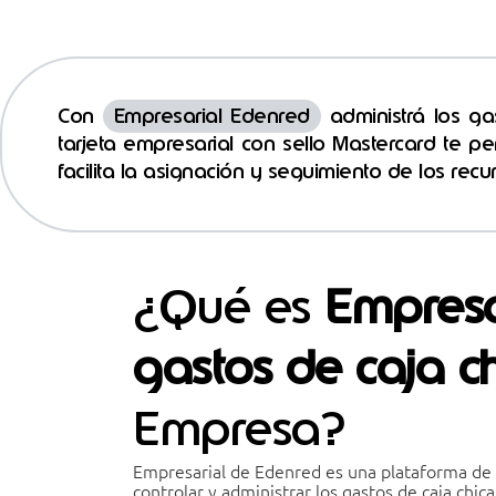
Ir
content
al
contenido
Con
Empresarial Edenred
administrá los ga
tarjeta empresarial con sello Mastercard te pe
facilita la asignación y seguimiento de los re
¿Qué es
Empresa
gastos de caja c
Empresa?
Empresarial de Edenred es una plataforma de 
controlar y administrar los gastos de caja chi