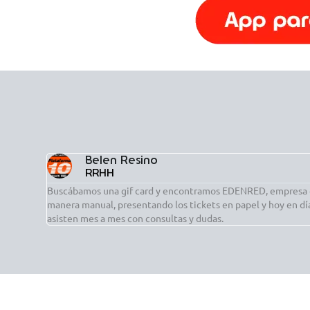
Belen Resino
RRHH
Buscábamos una gif card y encontramos EDENRED, empresa qu
manera manual, presentando los tickets en papel y hoy en dí
asisten mes a mes con consultas y dudas.