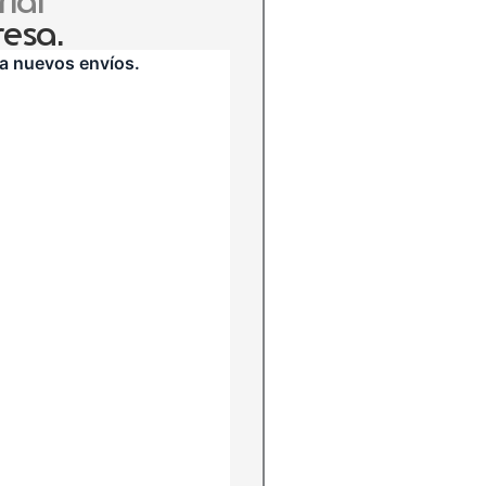
ial
esa.