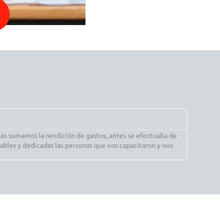
J
A
s sumamos la rendición de gastos, antes se efectuaba de
Realmente 
ables y dedicadas las personas que nos capacitaron y nos
muy atent
contentos 