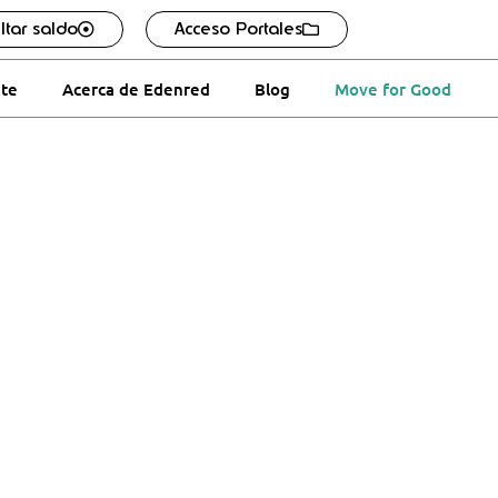
ltar saldo
Acceso Portales
ate
Acerca de Edenred
Blog
Move for Good