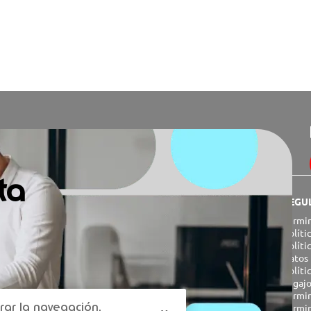
ta
ILIDAD
INSTITUCIONAL
REGU
Quiénes somos
Términ
CSR
Políti
sado
Trabajá con nosotros
Políti
ed
Datos 
Polít
Legajo
RED
Términ
rar la navegación,
Términ