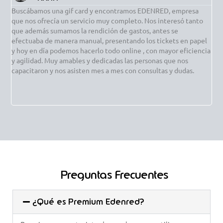
Buscábamos una gif card y encontramos EDENRED, empresa
Rea
que nos ofrecía un servicio muy completo. Nos interesó tanto
tod
que además sumamos la rendición de gastos, antes se
ami
efectuaba de manera manual, presentando los tickets en papel
est
y hoy en día podemos hacerlo todo online , con mayor eficiencia
aco
y agilidad. Muy amables y dedicadas las personas que nos
col
capacitaron y nos asisten mes a mes con consultas y dudas.
emp
tar
Preguntas Frecuentes
¿Qué es Premium Edenred?