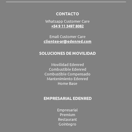
k
t
e
w
t
e
a
b
i
u
CONTACTO
d
g
o
t
b
Whatsapp Customer Care
i
r
o
t
e
+54 9 11 3497 8082
n
a
k
e
m
r
Email Customer Care
clientes-ar@edenred.com
SOLUCIONES DE MOVILIDAD
Movilidad Edenred
Combustible Edenred
Combustible Compensado
Mantenimiento Edenred
Home Base
EMPRESARIAL EDENRED
Empresarial
Premium
Restaurant
Gointegro