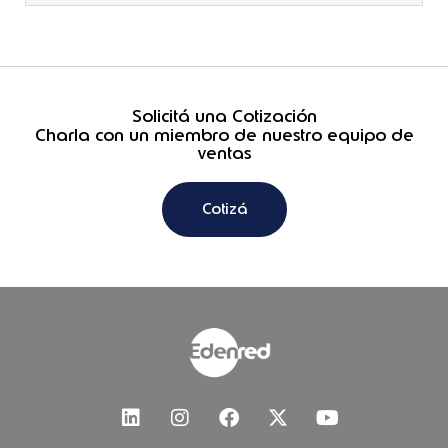
Solicitá una Cotización
Charla con un miembro de nuestro equipo de
ventas
Cotizá
L
I
F
X
Y
i
n
a
-
o
n
s
c
t
u