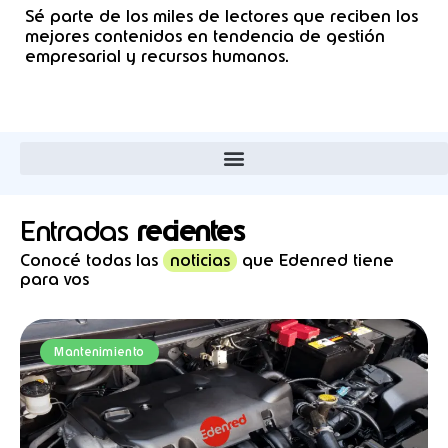
Sé parte de los miles de lectores que reciben los
mejores contenidos en tendencia de gestión
empresarial y recursos humanos.
Entradas
recientes
Conocé todas las
noticias
que Edenred tiene
para vos
P
P
P
P
P
P
P
Mantenimiento
a
a
a
a
a
a
a
g
g
g
g
g
g
g
e
e
e
e
e
e
e