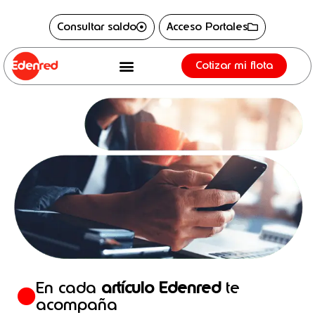
Ir
content
Consultar saldo
Acceso Portales
al
contenido
Cotizar mi flota
En cada
artículo Edenred
te
acompaña