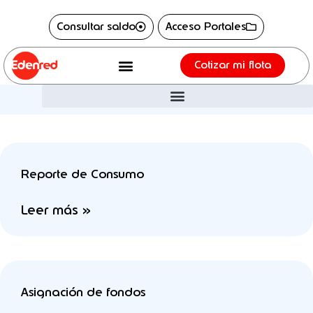
Ir
content
Consultar saldo
Acceso Portales
al
contenido
Cotizar mi flota
Page
Page
Reporte de Consumo
Leer más »
Asignación de fondos