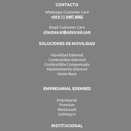
e
a
b
i
u
CONTACTO
d
g
o
t
b
Whatsapp Customer Care
i
r
o
t
e
+54 9 11 3497 8082
n
a
k
e
m
r
Email Customer Care
clientes-ar@edenred.com
SOLUCIONES DE MOVILIDAD
Movilidad Edenred
Combustible Edenred
Combustible Compensado
Mantenimiento Edenred
Home Base
EMPRESARIAL EDENRED
Empresarial
Premium
Restaurant
Gointegro
INSTITUCIONAL