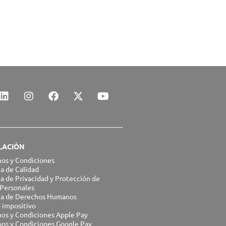
L
I
F
X
Y
i
n
a
-
o
n
s
c
t
u
k
t
e
w
t
e
a
b
i
u
d
g
o
t
b
LACIÓN
i
r
o
t
e
n
a
k
e
os y Condiciones
ca de Calidad
m
r
ca de Privacidad y Protección de
Personales
ica de Derechos Humanos
 impositivo
os y Condiciones Apple Pay
os y Condiciones Google Pay