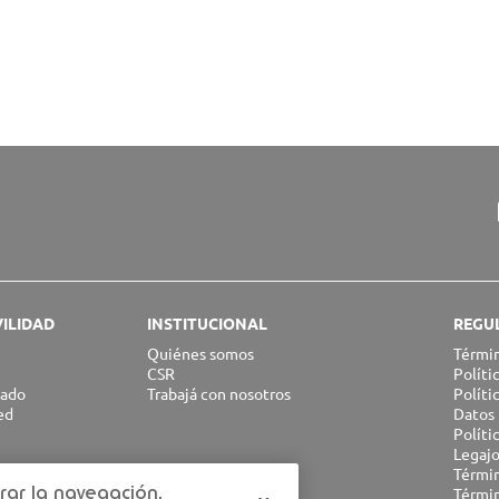
ILIDAD
INSTITUCIONAL
REGU
Quiénes somos
Términ
CSR
Políti
sado
Trabajá con nosotros
Políti
ed
Datos 
Polít
Legajo
RED
Términ
rar la navegación,
Términ