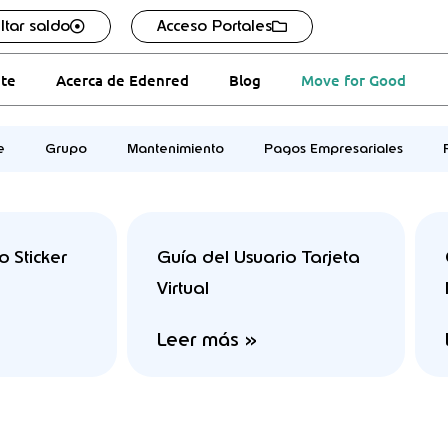
ltar saldo
Acceso Portales
ate
Acerca de Edenred
Blog
Move for Good
e
Grupo
Mantenimiento
Pagos Empresariales
o Sticker
Guía del Usuario Tarjeta
Virtual
Leer más »