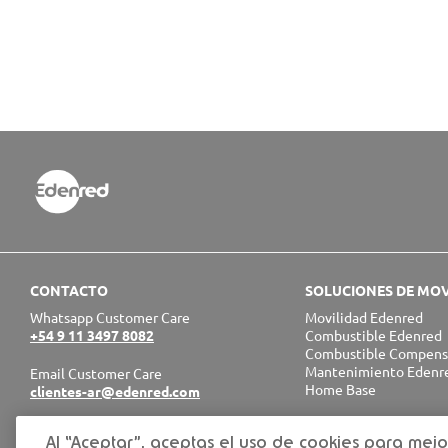
CONTACTO
SOLUCIONES DE MOV
Whatsapp Customer Care
Movilidad Edenred
+54 9 11 3497 8082
Combustible Edenred
Combustible Compen
Mantenimiento Edenr
Email Customer Care
Home Base
clientes-ar@edenred.com
EMPRESARIAL EDEN
Al “Aceptar”, aceptas el uso de cookies para mejo