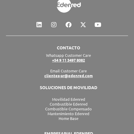
L
I
F
X
Y
i
n
a
-
o
n
s
c
t
u
k
t
e
w
t
e
a
b
i
u
CONTACTO
d
g
o
t
b
Whatsapp Customer Care
i
r
o
t
e
+54 9 11 3497 8082
n
a
k
e
m
r
Email Customer Care
clientes-ar@edenred.com
SOLUCIONES DE MOVILIDAD
Movilidad Edenred
Combustible Edenred
Combustible Compensado
Mantenimiento Edenred
Home Base
EMPRESARIAL EDENRED