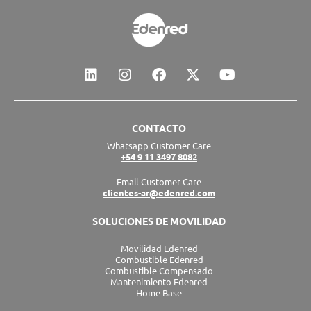
L
I
F
X
Y
i
n
a
-
o
n
s
c
t
u
k
t
e
w
t
e
a
b
i
u
CONTACTO
d
g
o
t
b
Whatsapp Customer Care
i
r
o
t
e
+54 9 11 3497 8082
n
a
k
e
m
r
Email Customer Care
clientes-ar@edenred.com
SOLUCIONES DE MOVILIDAD
Movilidad Edenred
Combustible Edenred
Combustible Compensado
Mantenimiento Edenred
Home Base