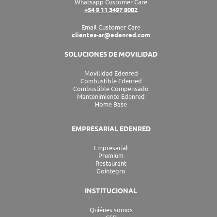
Whatsapp Customer Care
i
r
o
t
e
+54 9 11 3497 8082
n
a
k
e
m
r
Email Customer Care
clientes-ar@edenred.com
SOLUCIONES DE MOVILIDAD
Movilidad Edenred
Combustible Edenred
Combustible Compensado
Mantenimiento Edenred
Home Base
EMPRESARIAL EDENRED
Empresarial
Premium
Restaurant
Gointegro
INSTITUCIONAL
Quiénes somos