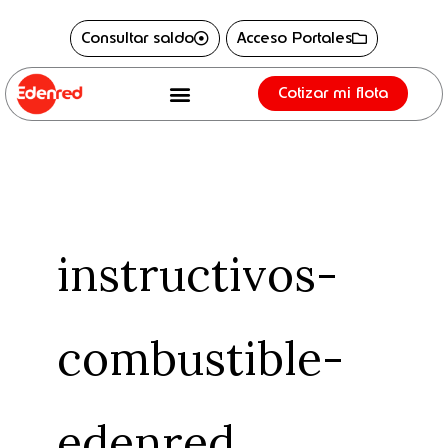
Ir
content
Consultar saldo
Acceso Portales
al
contenido
Cotizar mi flota
instructivos-
combustible-
edenred