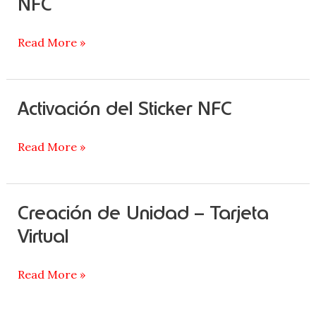
NFC
unidad
–
Read More »
Sticker
NFC
Activación del Sticker NFC
Activación
del
Sticker
Read More »
NFC
Creación de Unidad – Tarjeta
Creación
de
Virtual
Unidad
–
Read More »
Tarjeta
Virtual