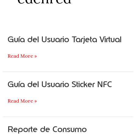
Guía del Usuario Tarjeta Virtual
Guía
del
Usuario
Read More »
Tarjeta
Virtual
Guía del Usuario Sticker NFC
Guía
del
Usuario
Read More »
Sticker
NFC
Reporte de Consumo
Reporte