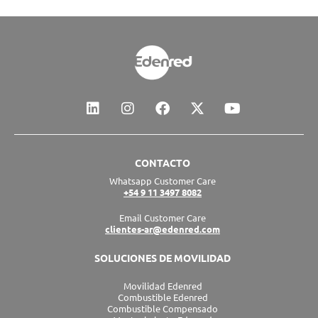
L
I
F
X
Y
i
n
a
-
o
n
s
c
t
u
k
t
e
w
t
e
a
b
i
u
CONTACTO
d
g
o
t
b
Whatsapp Customer Care
i
r
o
t
e
+54 9 11 3497 8082
n
a
k
e
m
r
Email Customer Care
clientes-ar@edenred.com
SOLUCIONES DE MOVILIDAD
Movilidad Edenred
Combustible Edenred
Combustible Compensado