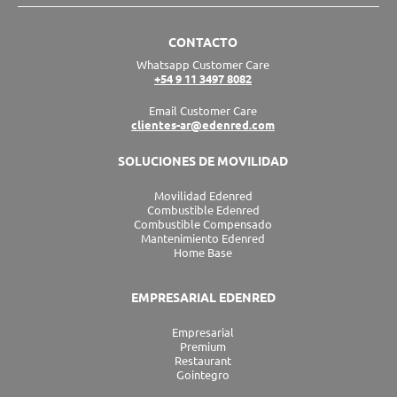
k
t
e
w
t
e
a
b
i
u
CONTACTO
d
g
o
t
b
Whatsapp Customer Care
i
r
o
t
e
+54 9 11 3497 8082
n
a
k
e
m
r
Email Customer Care
clientes-ar@edenred.com
SOLUCIONES DE MOVILIDAD
Movilidad Edenred
Combustible Edenred
Combustible Compensado
Mantenimiento Edenred
Home Base
EMPRESARIAL EDENRED
Empresarial
Premium
Restaurant
Gointegro