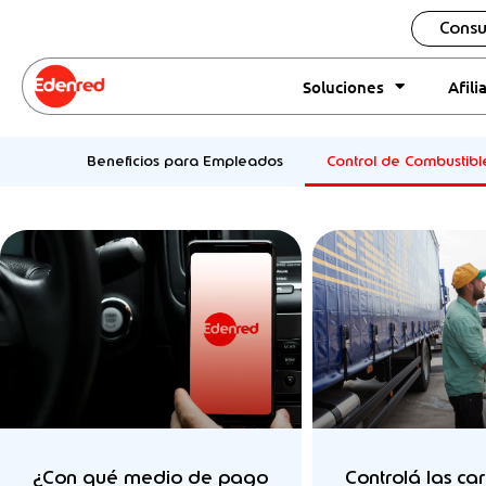
Ir
content
Consu
al
contenido
Soluciones
Afili
Beneficios para Empleados
Control de Combustibl
¿Con qué medio de pago
Controlá las ca