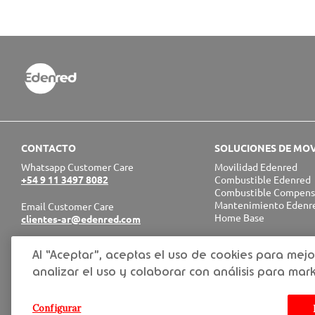
CONTACTO
SOLUCIONES DE MOV
Whatsapp Customer Care
Movilidad Edenred
+54 9 11 3497 8082
Combustible Edenred
Combustible Compen
Mantenimiento Edenr
Email Customer Care
Home Base
clientes-ar@edenred.com
EMPRESARIAL EDEN
Al “Aceptar”, aceptas el uso de cookies para mejo
Empresarial
analizar el uso y colaborar con análisis para mark
Premium
Restaurant
Gointegro
Configurar