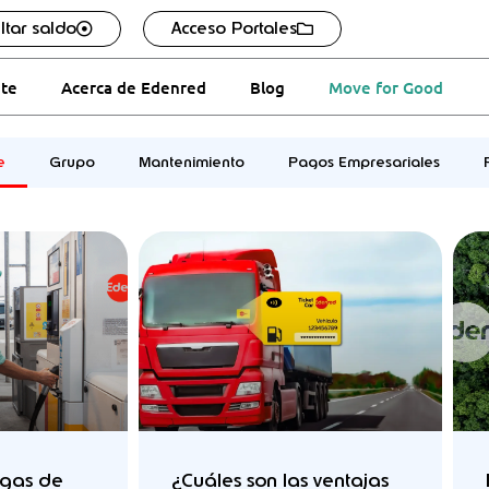
ltar saldo
Acceso Portales
ate
Acerca de Edenred
Blog
Move for Good
e
Grupo
Mantenimiento
Pagos Empresariales
Page
Page
Page
Page
rgas de
¿Cuáles son las ventajas