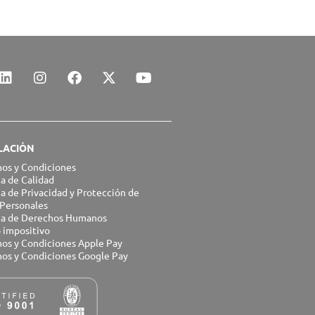
L
I
F
X
Y
i
n
a
-
o
n
s
c
t
u
k
t
e
w
t
e
a
b
i
u
d
g
o
t
b
LACIÓN
i
r
o
t
e
n
a
k
e
os y Condiciones
ca de Calidad
m
r
ca de Privacidad y Protección de
Personales
ica de Derechos Humanos
 impositivo
os y Condiciones Apple Pay
os y Condiciones Google Pay