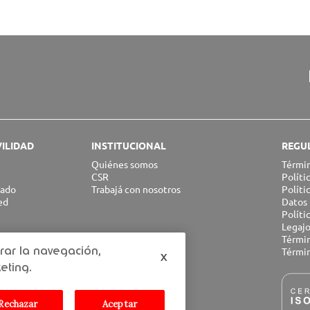
ILIDAD
INSTITUCIONAL
REGU
Quiénes somos
Términ
CSR
Políti
sado
Trabajá con nosotros
Políti
ed
Datos 
Polít
Legajo
RED
Términ
rar la navegación,
Términ
x
eting.
Rechazar
Aceptar